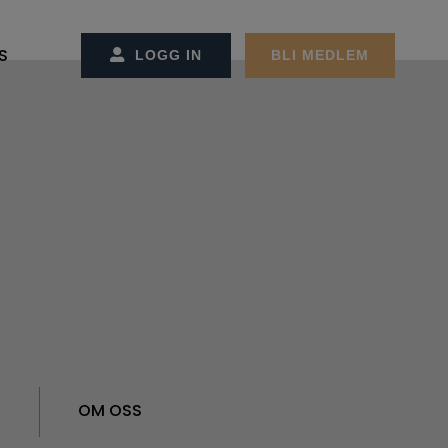
S
LOGG IN
BLI MEDLEM
SS/KONTAKT OSS
CT MANAGEMENT
ET OG ADMINSTRASJONEN
REMØTER
MØTER
GER
EKTER
ON OG STRATEGI
RBEIDSPARTNER/ANNONSØRER
ER FACILITY MANAGEMENT
R
OM OSS