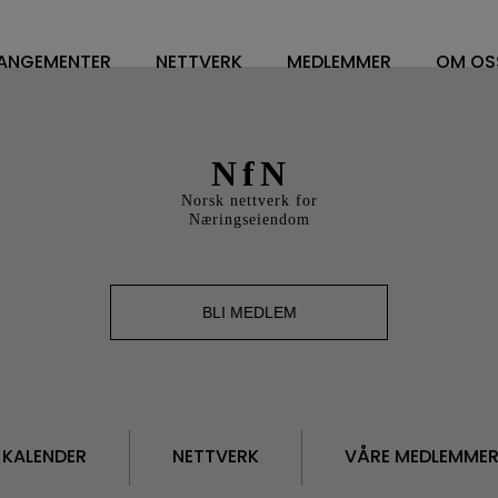
ANGEMENTER
NETTVERK
MEDLEMMER
OM OS
NETTVERK
VÅRE MEDLEMMER
OM O
WORKPLACE MANAGEMENT
FM LEDELSE/CONTRA
STYR
NfN
DV OG ENERGILEDELSE
SOFT SERVICES
STY
Norsk nettverk for
RENHOLD
HARD SERVICE
ÅRS
Næringseiendom
BESPISNING
ARBEIDSPLASSLØSNIN
VEDT
SYKEHUS
MEDLEMSKAP I NFN
VISJ
BLI MEDLEM
FM TOPPLEDERE
SAMA
HVA 
KALENDER
NETTVERK
VÅRE MEDLEMME