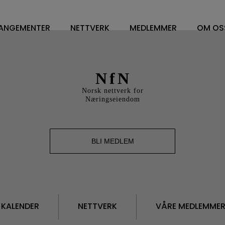
ANGEMENTER
NETTVERK
MEDLEMMER
OM OS
NETTVERK
VÅRE MEDLEMMER
OM O
WORKPLACE MANAGEMENT
FM LEDELSE/CONTRA
STYR
NfN
DV OG ENERGILEDELSE
SOFT SERVICES
STY
Norsk nettverk for
RENHOLD
HARD SERVICE
ÅRS
Næringseiendom
BESPISNING
ARBEIDSPLASSLØSNIN
VEDT
SYKEHUS
MEDLEMSKAP I NFN
VISJ
BLI MEDLEM
FM TOPPLEDERE
SAMA
HVA 
KALENDER
NETTVERK
VÅRE MEDLEMME