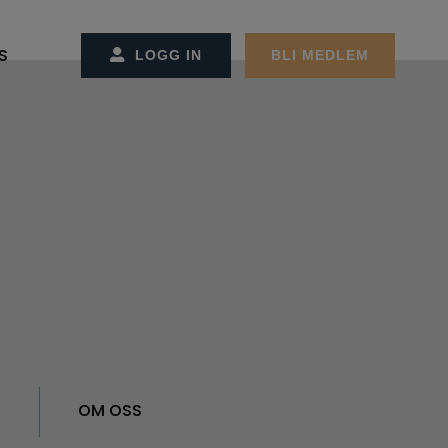
S
LOGG IN
BLI MEDLEM
SS/KONTAKT OSS
CT MANAGEMENT
ET OG ADMINSTRASJONEN
REMØTER
MØTER
GER
EKTER
ON OG STRATEGI
RBEIDSPARTNER/ANNONSØRER
ER FACILITY MANAGEMENT
R
OM OSS