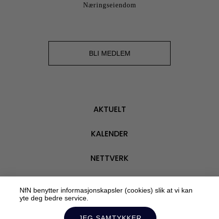
Næringseiendom
BLI MEDLEM
AKTUELT
KALENDER
NETTVERK
VÅRE MEDLEMMER
NfN benytter informasjonskapsler (cookies) slik at vi kan
yte deg bedre service.
OM OSS
JEG SAMTYKKER