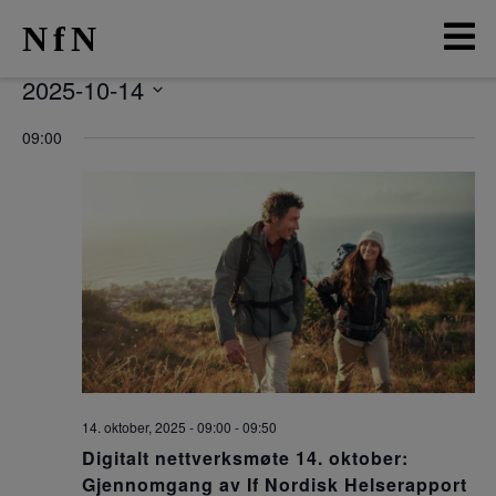
NfN
2025-10-14
Velg
AKTUELT
dato.
09:00
ARRANGEMENTER
NETTVERK
MEDLEMMER
OM OSS
LO
14. oktober, 2025 - 09:00
-
09:50
Digitalt nettverksmøte 14. oktober:
Gjennomgang av If Nordisk Helserapport